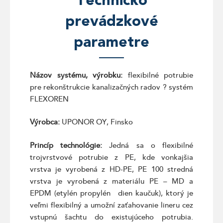
Technicko
prevádzkové
parametre
Názov systému, výrobku:
flexibilné potrubie
pre rekonštrukcie kanalizačných radov ? systém
FLEXOREN
Výrobca:
UPONOR OY, Finsko
Princíp technológie:
Jedná sa o flexibilné
trojvrstvové potrubie z PE, kde vonkajšia
vrstva je vyrobená z HD-PE, PE 100 stredná
vrstva je vyrobená z materiálu PE – MD a
EPDM (etylén propylén dien kaučuk), ktorý je
veľmi flexibilný a umožní zaťahovanie lineru cez
vstupnú šachtu do existujúceho potrubia.