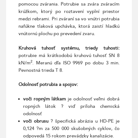
pomocou zvárania. Potrubie sa zvára zváracím
krúžkom, ktorý po roztavení vyplní priestor
medzi rebrami. Pri zváraní sa vo vnútri potrubia
nafúkne tlaková upchávka, ktorá zaistí hladkú
vnútornú plochu po prevedení zvaru.
Kruhová tuhosť systému, triedy tuhosti:
potrubie má krátkodobú kruhovú tuhosť SN 8
2
kN/m
. Meranú dľa ISO 9969 po dobu 3 min.
Pevnostná trieda T 8.
Odolnosť potrubia a spojov:
voči ropným látkam
je odolnosť veľmi dobrá
ropných látok ? viď príloha chemická
odolnosť
voči obrusu
? špecifická abrázia u HD-PE je
0,124 ?m za 500 000 skušobných cyklov, čo
odpovedá 15 rokom prevádzky kanalizácie.