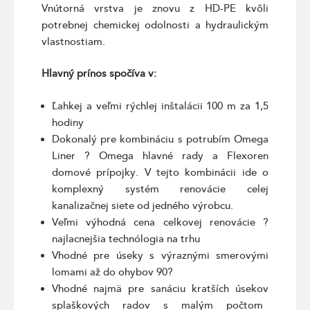
Vnútorná vrstva je znovu z HD-PE kvôli
potrebnej chemickej odolnosti a hydraulickým
vlastnostiam.
Hlavný prínos spočíva v:
Ľahkej a veľmi rýchlej inštalácii 100 m za 1,5
hodiny
Dokonalý pre kombináciu s potrubím Omega
Liner ? Omega hlavné rady a Flexoren
domové prípojky. V tejto kombinácii ide o
komplexný systém renovácie celej
kanalizačnej siete od jedného výrobcu.
Veľmi výhodná cena celkovej renovácie ?
najlacnejšia technólogia na trhu
Vhodné pre úseky s výraznými smerovými
lomami až do ohybov 90?
Vhodné najmä pre sanáciu kratších úsekov
splaškových radov s malým počtom