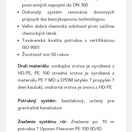
postranných napojení do DN 300.
Dokonalý systém renovácie domových
prípojok iba bezvýkopovou technológiou
Veľmi dobrá chemická odolnosť proti väčšine
chemických látok.
Továrenská kvalita potrubia s certifikáciou
ISO 9001
Životnosť min 50 rokov
Druh materiálu:
vonkajšia vrstva je vyrobená z
HD-PE, PE 100 stredná vrstva je vyrobená z
materiálu PE ? MD a EPDM (etylén ? propylén ?
dien kaučuk), vnútorná vrstva je znovu z HD-PE
Potrubný systém:
beztlakový, určený pre
gravitačné kanalizácie
Značenie systému rúr:
Značenie po 10 m
potrubia ? Uponor Flexoren PE 100 0D/ID