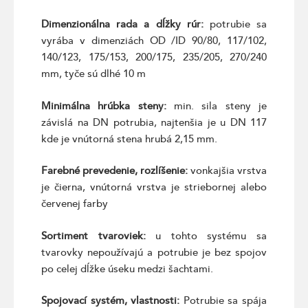
Dimenzionálna rada a dĺžky rúr:
potrubie sa
vyrába v dimenziách OD /ID 90/80, 117/102,
140/123, 175/153, 200/175, 235/205, 270/240
mm, tyče sú dlhé 10 m
Minimálna hrúbka steny:
min. sila steny je
závislá na DN potrubia, najtenšia je u DN 117
kde je vnútorná stena hrubá 2,15 mm.
Farebné prevedenie, rozlíšenie:
vonkajšia vrstva
je čierna, vnútorná vrstva je striebornej alebo
červenej farby
Sortiment tvaroviek:
u tohto systému sa
tvarovky nepoužívajú a potrubie je bez spojov
po celej dĺžke úseku medzi šachtami.
Spojovací systém, vlastnosti:
Potrubie sa spája