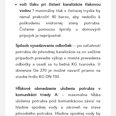
voči tlaku pri čistení kanalizácie tlakovou
vodou
? maximálny tlak v čistiacej tryske by
nemal prekročiť 40 barov, aby nedošlo k
poškodeniu vnútornej steny potrubia.
Čistenie pomocou špirály u domových
prípojok je neprípustné.
Spôsob vysadzovania odbočiek:
– po zaťiahnutí
potrubia do pôvodnej kanalizácie sa vo vačšine
prípadoch prevedie výkop v mieste prevedenia
odbočky a osadí sa tu bežná KG tvarovka. U
dimenzie De 270 je možné navariť priamo na
stavbe hrdlo KG DN 150.
Hĺbkové obmedzenie uloženia potrubia v
komunikácii triedy A:
– maximálna hĺbka
uloženia potrubia pod komunikáciou závisí na
hladine spodnej vody a zároveň na stave
pôvodného potrubia. Hladina spodnej vody by