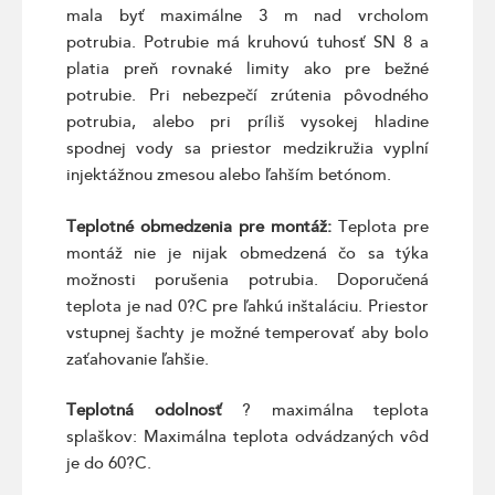
mala byť maximálne 3 m nad vrcholom
potrubia. Potrubie má kruhovú tuhosť SN 8 a
platia preň rovnaké limity ako pre bežné
potrubie. Pri nebezpečí zrútenia pôvodného
potrubia, alebo pri príliš vysokej hladine
spodnej vody sa priestor medzikružia vyplní
injektážnou zmesou alebo ľahším betónom.
Teplotné obmedzenia pre montáž:
Teplota pre
montáž nie je nijak obmedzená čo sa týka
možnosti porušenia potrubia. Doporučená
teplota je nad 0?C pre ľahkú inštaláciu. Priestor
vstupnej šachty je možné temperovať aby bolo
zaťahovanie ľahšie.
Teplotná odolnosť
? maximálna teplota
splaškov: Maximálna teplota odvádzaných vôd
je do 60?C.