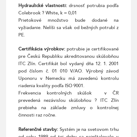
Hydraulické vlastnosti:
drsnosť potrubia podľa
Colebrook ? White, k = 0,01
Prietokové množstvo bude dodané na
vyžiadanie. Nelíši sa však od bežných potrubí z
PE.
Certifikácia výrobkov:
potrubie je certifikované
pre Českú Republiku akreditovanou skúšobňou
ITC Zlín. Certifikát bol vydaný dňa 12. 1. 2001
pod číslom č. 01 010 V/AO. Výrobný závod
Uponoru v Nemecku má zavedenú kontrolu
riadenia kvality podľa ISO 9001.
Frekvencia kontrolných skúšok v ČR
prevedená nezávislou skúšobňou ? ITC Zlín
prebieha na základe zmluvy o kontrolnej
činnosti raz ročne.
Referenčné stavby:
Systém je na svetovom trhu
od roku 1989 od tej doby sa nainštalovalo v